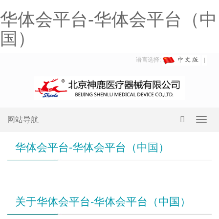
华体会平台-华体会平台（中
国）
语言选择:
网站导航
Toggl
navig
华体会平台-华体会平台（中国）
关于华体会平台-华体会平台（中国）