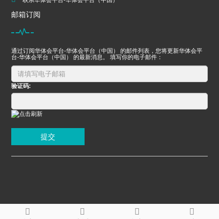
联系华体会平台-华体会平台（中国）
邮箱订阅
通过订阅华体会平台-华体会平台（中国） 的邮件列表，您将更新华体会平
台-华体会平台（中国） 的最新消息。 填写你的电子邮件：
验证码:
提交