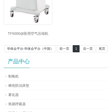
TF5000@医用空气压缩机
华体会平台-华体会平台（中国）
前一页
1
后一页
尾页
产品中心
制氧机
褥疮防治床垫
雾化器
简易呼吸器