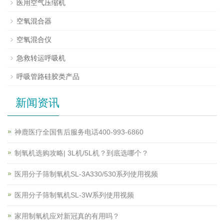
医用空气压缩机
空氧混合器
空氧混合仪
急救转运呼吸机
呼吸管路硅胶类产品
新闻资讯
神鹿医疗全国售后服务电话400-993-6860
制氧机选购攻略| 3L机/5L机？到底选哪个？
医用分子筛制氧机SL-3A330/530系列使用视频
医用分子筛制氧机SL-3W系列使用视频
家用制氧机应对新冠真的有用吗？