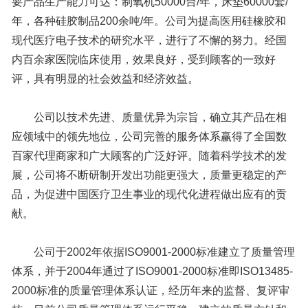
要产品生产能力可达：制氧机50000台/年，床垫60000套/
年，各种硅胶制品200余吨/年。公司为提高医用硅橡胶和
现代医疗电子技术的研究水平，进行了不懈的努力。经国
内百余家医院临床使用，效果良好，受到顾客的一致好
评，具有明显的社会效益和经济效益。
公司以技术先进、质量优异为宗旨，确立其产品在相
应领域中的领先地位，公司完善的服务体系赢得了全国数
百家代理商家和广大顾客的广泛好评。随着科学技术的发
展，公司将不断研制开发出功能更强大，质量更稳定的产
品，为促进中国医疗卫生事业的现代化进程做出应有的贡
献。
公司于2002年依据ISO9001-2000标准建立了质量管理
体系，并于2004年通过了ISO9001-2000标准即ISO13485-
2000标准的质量管理体系认证，经历年来的监督、复评审