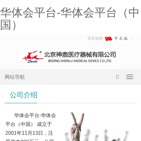
华体会平台-华体会平台（中
国）
语言选择:
网站导航
Toggl
navig
公司介绍
华体会平台-华体会
平台（中国） 成立于
2001年11月13日，注