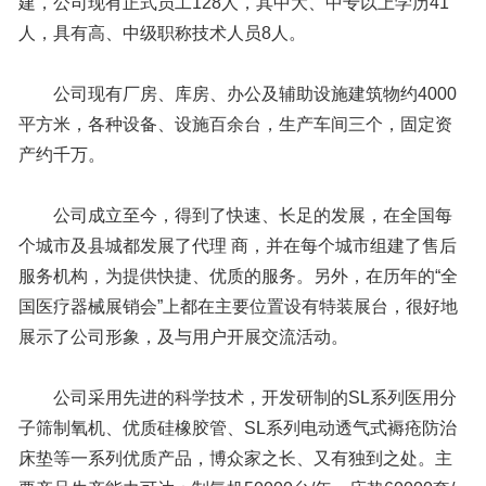
建，公司现有正式员工128人，其中大、中专以上学历41
人，具有高、中级职称技术人员8人。
公司现有厂房、库房、办公及辅助设施建筑物约4000
平方米，各种设备、设施百余台，生产车间三个，固定资
产约千万。
公司成立至今，得到了快速、长足的发展，在全国每
个城市及县城都发展了代理 商，并在每个城市组建了售后
服务机构，为提供快捷、优质的服务。另外，在历年的“全
国医疗器械展销会”上都在主要位置设有特装展台，很好地
展示了公司形象，及与用户开展交流活动。
公司采用先进的科学技术，开发研制的SL系列医用分
子筛制氧机、优质硅橡胶管、SL系列电动透气式褥疮防治
床垫等一系列优质产品，博众家之长、又有独到之处。主